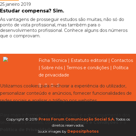
25 janeiro 2019
Estudar compensa? Sim.
As vantagens de prosseguir estudos são muitas, não só do
ponto de vista profissional, mas também para o
desenvolvimento profissional. Conhece alguns dos números
que o comprovam.
Ficha Técnica
|
Estatuto editorial
|
Contactos
|
Sobre nós
|
Termos e condições
|
Política
de privacidade
Utilizamos cookies para melhorar a experiência do utilizador,
personalizar conteúdo e anúncios, fornecer funcionalidades de
redes sociais e analisar o tráfego nos websites.
Para mais informações sobre cookies e o processamento dos
Copyright © 2019
Press Forum Comunicação Social S.A.
Todos os
seus dados pessoais, consulte os
Termos e Condições
e a
direitos reservados.
Política de Privacidade
.
Stock images by
Depositphotos