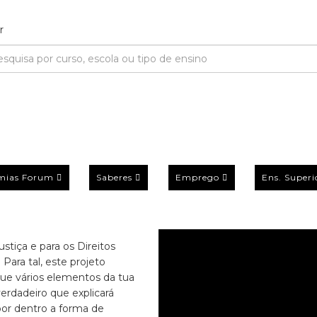
mias Forum
Saberes
Emprego
Ens. Superi
tiça e para os Direitos
Para tal, este projeto
ue vários elementos da tua
erdadeiro que explicará
por dentro a forma de