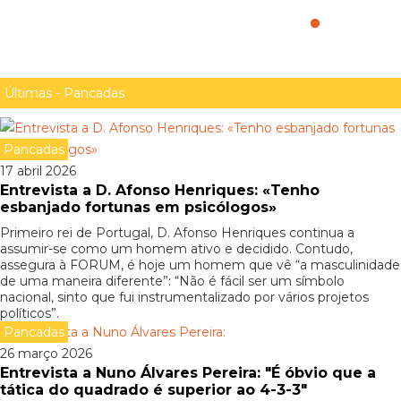
HorosCópos. É o verão que vai a Exames ou és tu?
nacionais vão incluir pontos de interrogação
Últimas - Pancadas
Pancadas
17 abril 2026
Entrevista a D. Afonso Henriques: «Tenho
esbanjado fortunas em psicólogos»
Primeiro rei de Portugal, D. Afonso Henriques continua a
assumir-se como um homem ativo e decidido. Contudo,
assegura à FORUM, é hoje um homem que vê “a masculinidade
de uma maneira diferente”: “Não é fácil ser um símbolo
nacional, sinto que fui instrumentalizado por vários projetos
políticos”.
Pancadas
26 março 2026
Entrevista a Nuno Álvares Pereira: "É óbvio que a
tática do quadrado é superior ao 4-3-3"