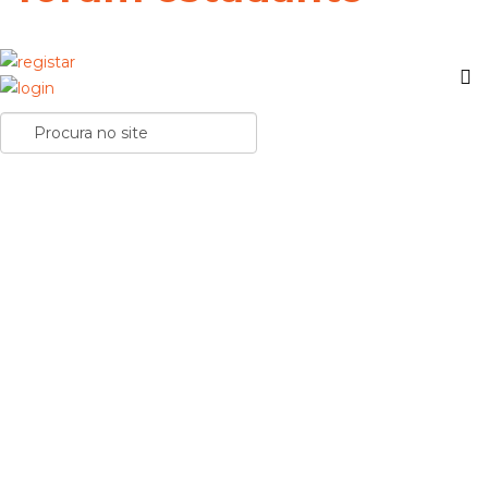
Previsão Esótanga®. Enunciados de exames