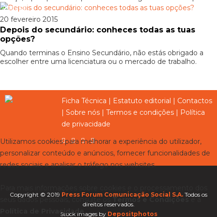
Acesso
20 fevereiro 2015
Depois do secundário: conheces todas as tuas
opções?
Quando terminas o Ensino Secundário, não estás obrigado a
escolher entre uma licenciatura ou o mercado de trabalho.
Ficha Técnica
|
Estatuto editorial
|
Contactos
|
Sobre nós
|
Termos e condições
|
Política
de privacidade
Utilizamos cookies para melhorar a experiência do utilizador,
personalizar conteúdo e anúncios, fornecer funcionalidades de
redes sociais e analisar o tráfego nos websites.
Para mais informações sobre cookies e o processamento dos
Copyright © 2019
Press Forum Comunicação Social S.A.
Todos os
seus dados pessoais, consulte os
Termos e Condições
e a
direitos reservados.
Política de Privacidade
.
Stock images by
Depositphotos