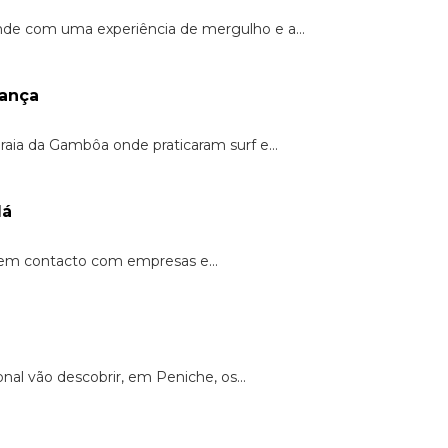
nde com uma experiência de mergulho e a...
rança
raia da Gambôa onde praticaram surf e...
dá
 em contacto com empresas e...
nal vão descobrir, em Peniche, os...