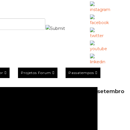
or
Projetos Forum
Passatempos
Peniche | 31 agosto a 5 setembro