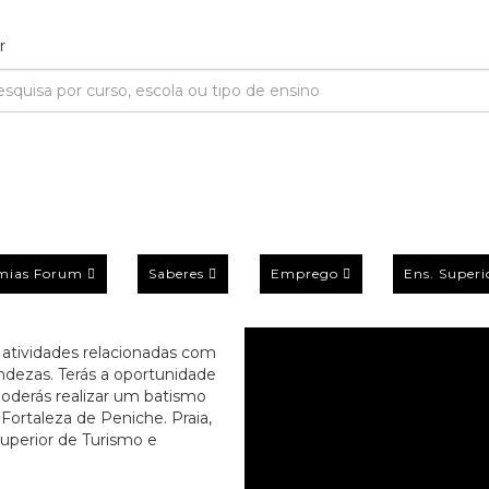
mias Forum
Saberes
Emprego
Ens. Superi
 atividades relacionadas com
undezas. Terás a oportunidade
oderás realizar um batismo
 Fortaleza de Peniche. Praia,
Superior de Turismo e