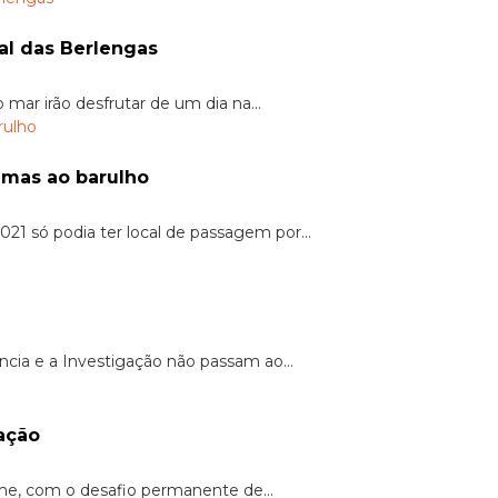
l das Berlengas
mar irão desfrutar de um dia na...
imas ao barulho
1 só podia ter local de passagem por...
ncia e a Investigação não passam ao...
ação
he, com o desafio permanente de...