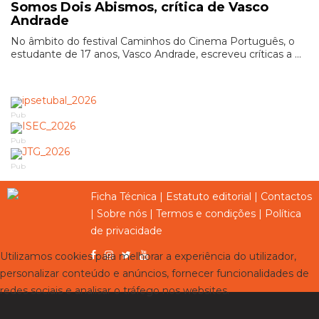
Somos Dois Abismos, crítica de Vasco
Andrade
No âmbito do festival Caminhos do Cinema Português, o
estudante de 17 anos, Vasco Andrade, escreveu críticas a ...
Pub
Pub
Pub
Ficha Técnica
|
Estatuto editorial
|
Contactos
|
Sobre nós
|
Termos e condições
|
Política
de privacidade
Utilizamos cookies para melhorar a experiência do utilizador,
personalizar conteúdo e anúncios, fornecer funcionalidades de
redes sociais e analisar o tráfego nos websites.