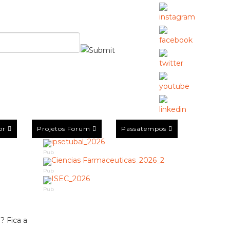
or
Projetos Forum
Passatempos
Pub
Pub
Pub
 Fica a