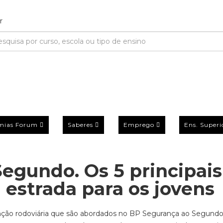
mias Forum
Saberes
Emprego
Ens. Superi
egundo. Os 5 principais
a estrada para os jovens
nção rodoviária que
são abordados
no
BP
Segurança ao Segundo?