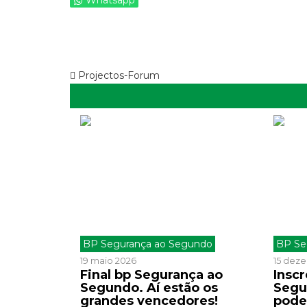
Whatsapp
Projectos-Forum
BP Segurança ao Segundo
BP Se
19 maio 2026
15 dez
Final bp Segurança ao
Insc
Segundo. Aí estão os
Segu
grandes vencedores!
podes