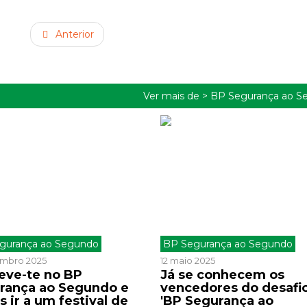
Anterior
Ver mais de >
BP Segurança ao S
gurança ao Segundo
BP Segurança ao Segundo
embro 2025
12 maio 2025
reve-te no BP
Já se conhecem os
rança ao Segundo e
vencedores do desafi
 ir a um festival de
'BP Segurança ao