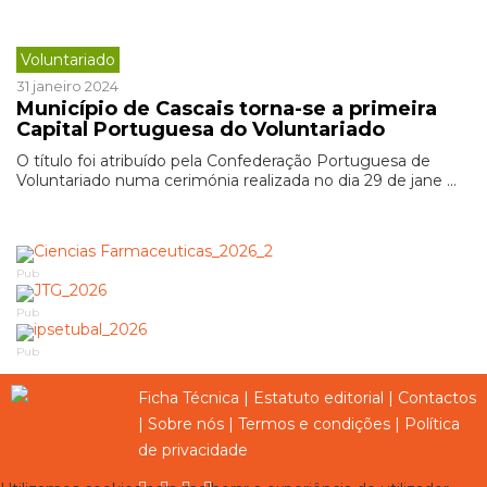
Voluntariado
31 janeiro 2024
Município de Cascais torna-se a primeira
Capital Portuguesa do Voluntariado
O título foi atribuído pela Confederação Portuguesa de
Voluntariado numa cerimónia realizada no dia 29 de jane ...
Pub
Pub
Pub
Ficha Técnica
|
Estatuto editorial
|
Contactos
|
Sobre nós
|
Termos e condições
|
Política
de privacidade