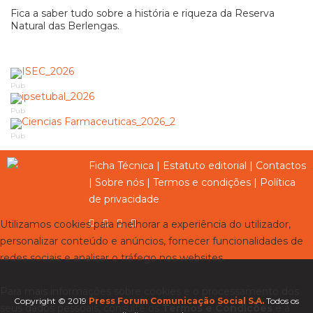
Fica a saber tudo sobre a história e riqueza da Reserva
Natural das Berlengas.
Pub
Pub
Pub
Ficha Técnica
|
Estatuto editorial
|
Contactos
|
Sobre nós
|
Termos e condições
|
Política
de privacidade
Utilizamos cookies para melhorar a experiência do utilizador,
personalizar conteúdo e anúncios, fornecer funcionalidades de
redes sociais e analisar o tráfego nos websites.
Para mais informações sobre cookies e o processamento dos
Copyright © 2019
Press Forum Comunicação Social S.A.
Todos os
seus dados pessoais, consulte os
Termos e Condições
e a