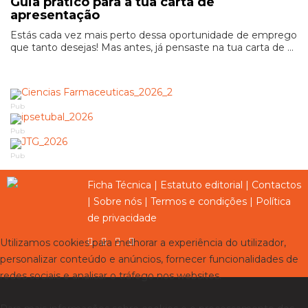
Guia prático para a tua carta de
apresentação
Estás cada vez mais perto dessa oportunidade de emprego
que tanto desejas! Mas antes, já pensaste na tua carta de ...
Pub
Pub
Pub
Ficha Técnica
|
Estatuto editorial
|
Contactos
|
Sobre nós
|
Termos e condições
|
Política
de privacidade
Utilizamos cookies para melhorar a experiência do utilizador,
personalizar conteúdo e anúncios, fornecer funcionalidades de
redes sociais e analisar o tráfego nos websites.