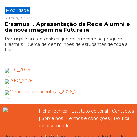
Mobilidade
31 março 2022
Erasmus+. Apresentação da Rede Alumni e
da nova imagem na Futurália
Portugal é um dos países que mais recorre ao programa
Erasmus+. Cerca de dez milhões de estudantes de toda a
Eur ...
Pub
Pub
Pub
Ficha Técnica
|
Estatuto editorial
|
Contactos
|
Sobre nós
|
Termos e condições
|
Política
de privacidade
Utilizamos cookies para melhorar a experiência do utilizador,