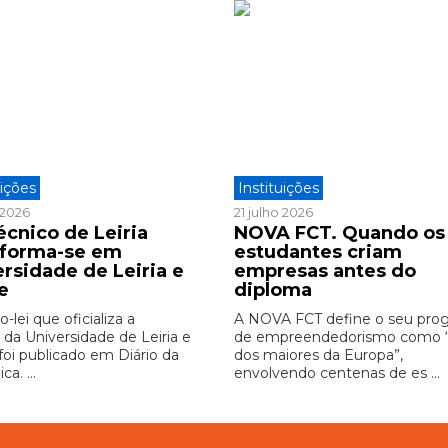
uições
Instituições
o 2026
21 julho 2026
écnico de Leiria
NOVA FCT. Quando os
sforma-se em
estudantes criam
ersidade de Leiria e
empresas antes do
e
diploma
-lei que oficializa a
A NOVA FCT define o seu pro
 da Universidade de Leiria e
de empreendedorismo como
foi publicado em Diário da
dos maiores da Europa”,
ca. ...
envolvendo centenas de es ...