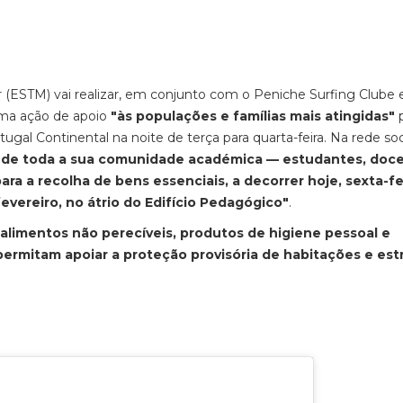
 (ESTM) vai realizar, em conjunto com o Peniche Surfing Clube 
uma ação de apoio
"às populações e famílias mais atingidas"
p
tugal Continental na noite de terça para quarta-feira. Na rede soc
o de toda a sua comunidade académica — estudantes, doc
 a recolha de bens essenciais, a decorrer hoje, sexta-fei
fevereiro, no átrio do Edifício Pedagógico"
.
"alimentos não perecíveis, produtos de higiene pessoal e
ermitam apoiar a proteção provisória de habitações e est