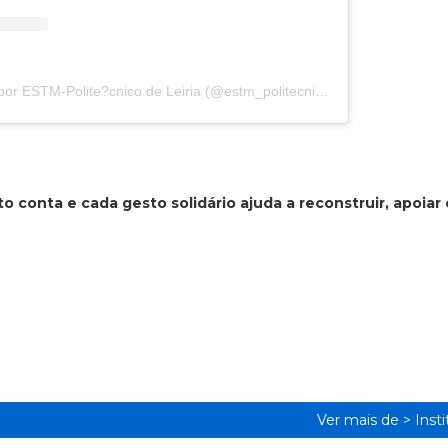
Uma publicação partilhada por ESTM-Polite?cnico de Leiria (@estm_politecnico_de_leiria)
o conta e cada gesto solidário ajuda a reconstruir, apoiar 
Ver mais de >
Inst