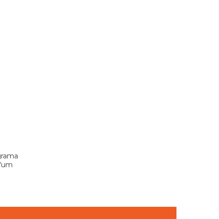
grama
 “um