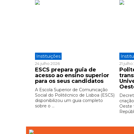
Instituições
Instit
24 julho 2026
21 julh
ESCS prepara guia de
Polit
acesso ao ensino superior
tran
para os seus candidatos
Univ
Oest
A Escola Superior de Comunicação
Social do Politécnico de Lisboa (ESCS)
Decreto
disponibilizou um guia completo
criação
sobre o ...
Oeste 
Repúbli