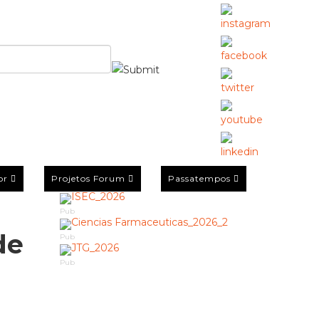
or
Projetos Forum
Passatempos
Pub
de
Pub
Pub