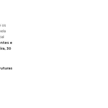
e os
ela
ial
entes e
ra, 30
ruturas