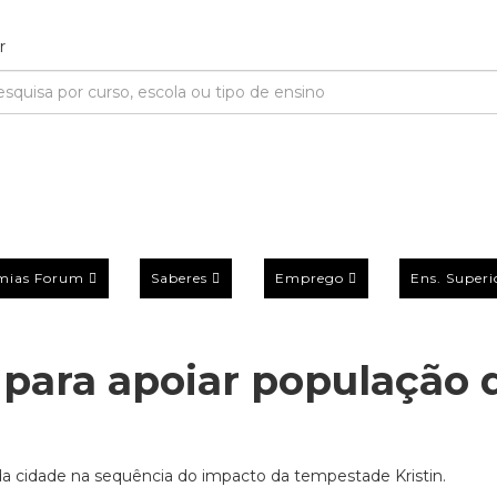
mias Forum
Saberes
Emprego
Ens. Superi
 para apoiar população 
 da cidade na sequência do impacto da tempestade Kristin.