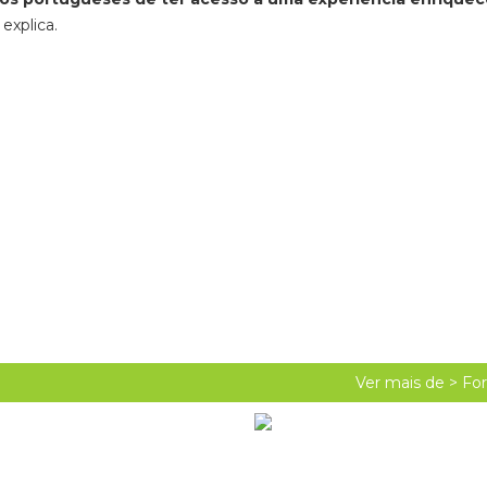
, explica.
Ver mais de >
Fo