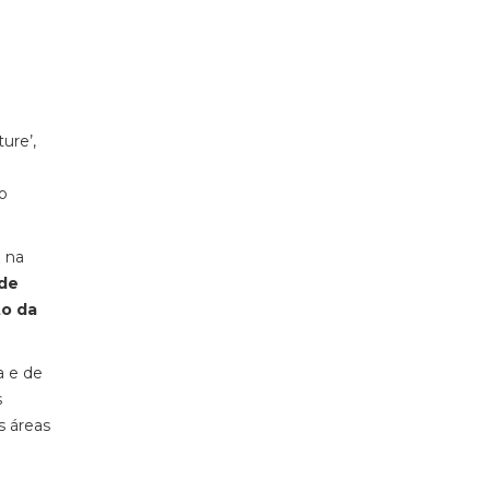
ure’,
mo
a na
 de
to da
a e de
s
s áreas