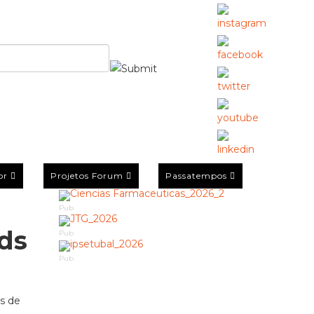
or
Projetos Forum
Passatempos
Pub
ds
Pub
Pub
as de