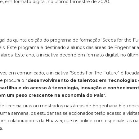
, em formato digital, no último trimestre de 2020.
l da quinta edição do programa de formação ‘Seeds for the Fut
eis. Este programa é destinado a alunos das áreas de Engenharia
ares. Este ano, a iniciativa decorre em formato digital, no últi
i, em comunicado, a iniciativa "Seeds For The Future" é focad
ue procura o
"desenvolvimento de talentos em Tecnologias
partilha e do acesso à tecnologia, inovação e conhecimen
m um peso crescente na economia do País".
de licenciaturas ou mestrados nas áreas de Engenharia Eletrónic
 uma semana, os estudantes seleccionados terão acesso a visita
com colaboradores da Huawei; cursos online com especialistas na
a.