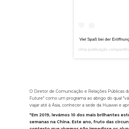
Viel Spaß bei der Eröffnu
Uma publicação compartilh
O Diretor de Comunicação e Relações Públicas da
Future" como um programa ao abrigo do qual "vá
viajar até à Ásia, conhecer a sede da Huawei e ap
"Em 2019, levámos 10 dos mais brilhantes es
semanas na China. Este ano, fruto das circu
contexto que vivemos não impedisse os alun