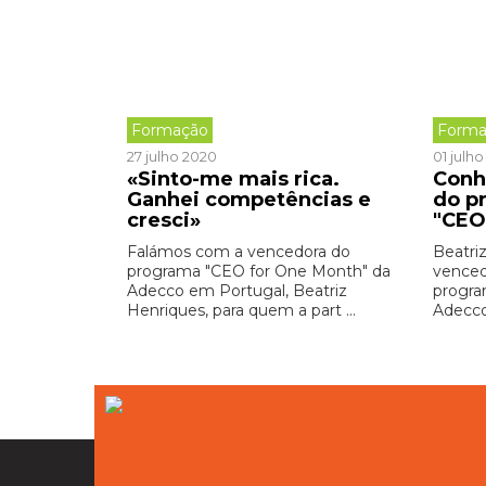
Formação
Forma
27 julho 2020
01 julh
«Sinto-me mais rica.
Conh
Ganhei competências e
do p
cresci»
"CEO
Falámos com a vencedora do
Beatriz
programa "CEO for One Month" da
venced
Adecco em Portugal, Beatriz
progra
Henriques, para quem a part ...
Adecco