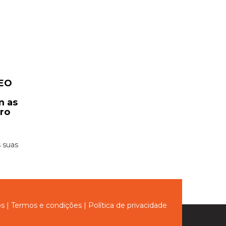
CEO
m as
uro
 suas
ós
|
Termos e condições
|
Política de privacidade