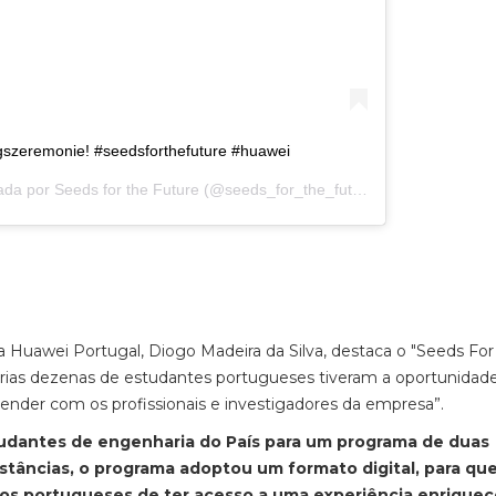
ngszeremonie! #seedsforthefuture #huawei
ada por
Seeds for the Future
(@seeds_for_the_future) em
8 de Mar, 2
 Huawei Portugal, Diogo Madeira da Silva, destaca o "Seeds For
rias dezenas de estudantes portugueses tiveram a oportunidad
render com os profissionais e investigadores da empresa”.
tudantes de engenharia do País para um programa de duas
nstâncias, o programa adoptou um formato digital, para qu
os portugueses de ter acesso a uma experiência enrique