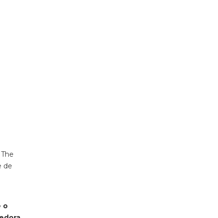
016 às 2:22 PST
 The
e de
e o
cedora