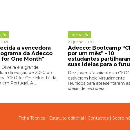
ção
Formação
o 2020
23 junho 2020
ecida a vencedora
Adecco: Bootcamp “
rograma da Adecco
por um mês” - 10
 for One Month"
estudantes partilhara
suas ideias para o fut
 Oliveira é a grande
ora da edição de 2020 do
Dez jovens “aspirantes a CEO”
ma "CEO for One Month" da
estiveram hoje virtualmente
 em Portugal. A ...
reunidos para apresentarem as
ideias de recupera ...
Ficha Técnica
|
Estatuto editorial
|
Contactos
|
Sobre n