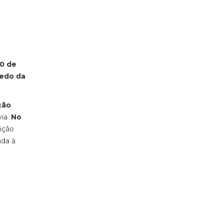
30 de
edo da
ção
via.
No
ição
ada à