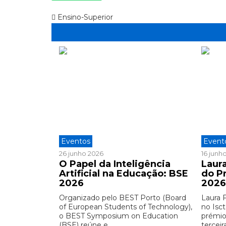
Ensino-Superior
Eventos
Event
26 junho 2026
16 junh
O Papel da Inteligência
Laura
Artificial na Educação: BSE
do P
2026
202
Organizado pelo BEST Porto (Board
Laura 
of European Students of Technology),
no Isct
o BEST Symposium on Education
prémio
(BSE) reúne e ...
terceira