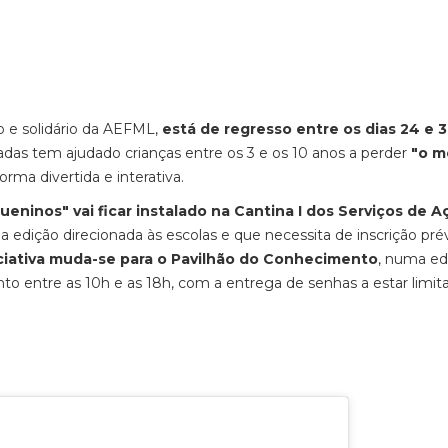
vo e solidário da AEFML,
está de regresso entre os dias 24 e 
écadas tem ajudado crianças entre os 3 e os 10 anos a perder
"o m
rma divertida e interativa.
eninos" vai ficar instalado na
Cantina I dos Serviços de A
a edição direcionada às escolas e que necessita de inscrição pré
ciativa muda-se para o Pavilhão do Conhecimento
, numa ed
to entre as 10h e as 18h, com a entrega de senhas a estar limit