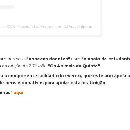
Uma publicação partilhada por XXIV Hospital dos Pequeninos (@hospitalpequeninos)
idam dos seus
"bonecos doentes"
com
"o apoio de estudant
a da edição de 2025 são
"Os Animais da Quinta"
.
 a componente solidária do evento, que este ano apoia a
e bens e donativos para apoiar esta instituição.
ninos"
aqui
.