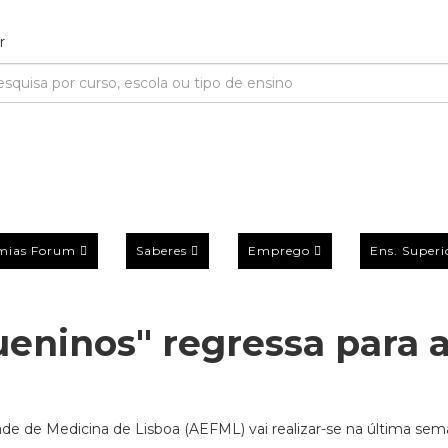
mias Forum
Saberes
Emprego
Ens. Superi
ueninos" regressa para 
ade de Medicina de Lisboa (AEFML) vai realizar-se na última se