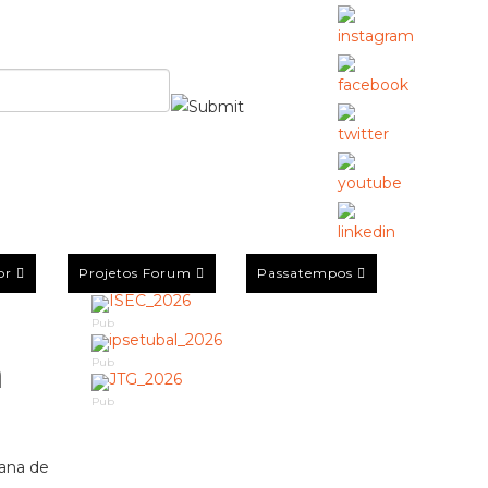
or
Projetos Forum
Passatempos
Pub
a
Pub
Pub
mana de