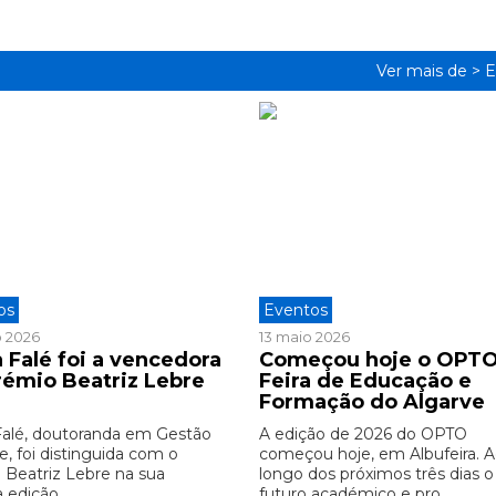
Ver mais de >
E
os
Eventos
o 2026
13 maio 2026
 Falé foi a vencedora
Começou hoje o OPTO
rémio Beatriz Lebre
Feira de Educação e
6
Formação do Algarve
Falé, doutoranda em Gestão
A edição de 2026 do OPTO
e, foi distinguida com o
começou hoje, em Albufeira. 
 Beatriz Lebre na sua
longo dos próximos três dias o
 edição. ...
futuro académico e pro ...