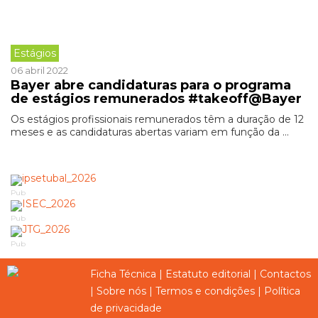
Estágios
06 abril 2022
Bayer abre candidaturas para o programa
de estágios remunerados #takeoff@Bayer
Os estágios profissionais remunerados têm a duração de 12
meses e as candidaturas abertas variam em função da ...
Pub
Pub
Pub
Ficha Técnica
|
Estatuto editorial
|
Contactos
|
Sobre nós
|
Termos e condições
|
Política
de privacidade