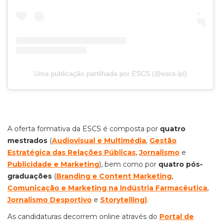
Uma publicação partilhada por ESCS (@escs.ipl)
A oferta formativa da ESCS é composta por
quatro
mestrados
(
Audiovisual e Multimédia
,
Gestão
Estratégica das Relações Públicas
,
Jornalismo
e
Publicidade e Marketin
g
), bem como por
quatro pós-
graduações
(
Branding e Content Marketing
,
Comunicação e Marketing na Indústria Farmacêutica
,
Jornalismo Desportivo
e
Storytelling
)
.
As candidaturas decorrem online através do
Portal de